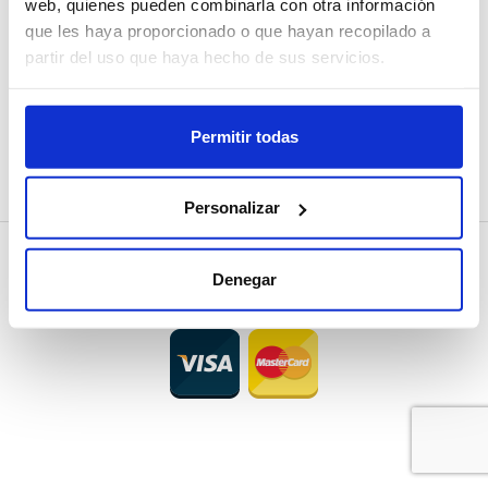
web, quienes pueden combinarla con otra información
que les haya proporcionado o que hayan recopilado a
ATENCIÓN AL CLIENTE
partir del uso que haya hecho de sus servicios.
CONTACTO
PREGUNTAS FRECUENTES
Permitir todas
Personalizar
Política de privacidad
|
Términos y condiciones
Denegar
© 2026
Grupo de Software Mediterráneo
.