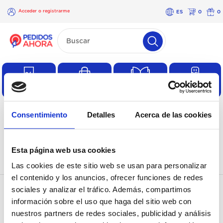
Acceder o registrarme
ES
0
0
×
Acceder o
registrarme
Ofertas
Compras habituales
Catálogos
Productos
Lo sentimos.
Consentimiento
Detalles
Acerca de las cookies
Se ha producido un error.
Esta página web usa cookies
Las cookies de este sitio web se usan para personalizar
el contenido y los anuncios, ofrecer funciones de redes
sociales y analizar el tráfico. Además, compartimos
MI CUENTA
información sobre el uso que haga del sitio web con
nuestros partners de redes sociales, publicidad y análisis
REGISTRARME