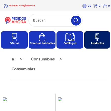
Acceder o registrarme
ES
0
0
×
Acceder o
registrarme
Ofertas
Compras habituales
Catálogos
Productos
Consumibles
Consumibles