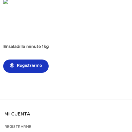
Ensaladilla minute 1kg
Registrarme
MI CUENTA
REGISTRARME