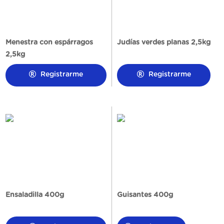
Menestra con espárragos
Judías verdes planas 2,5kg
2,5kg
Registrarme
Registrarme
Ensaladilla 400g
Guisantes 400g