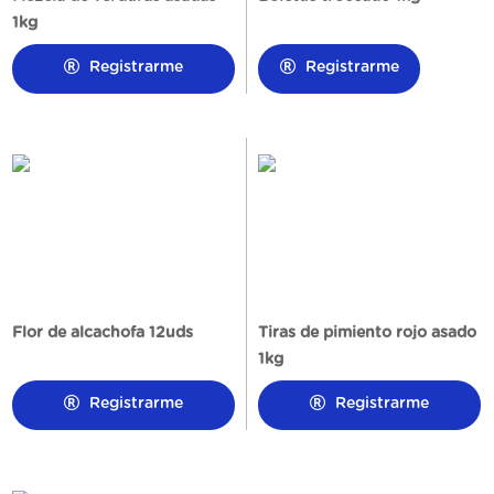
1kg
Registrarme
Registrarme
Flor de alcachofa 12uds
Tiras de pimiento rojo asado
1kg
Registrarme
Registrarme