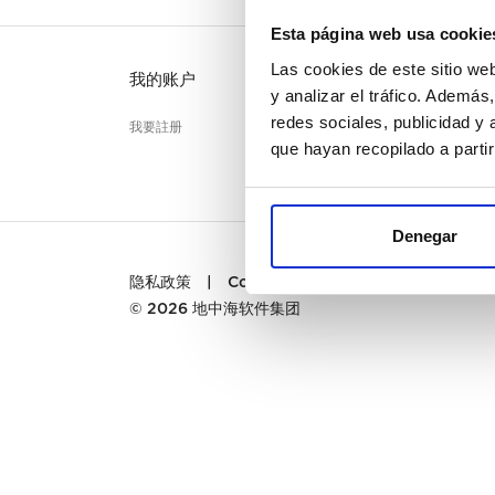
Esta página web usa cookie
Las cookies de este sitio we
我的账户
客户服
y analizar el tráfico. Ademá
redes sociales, publicidad y
我要註册
联系
que hayan recopilado a parti
PREGU
Denegar
隐私政策
|
Cookies
|
条款及细则
© 2026
地中海软件集团