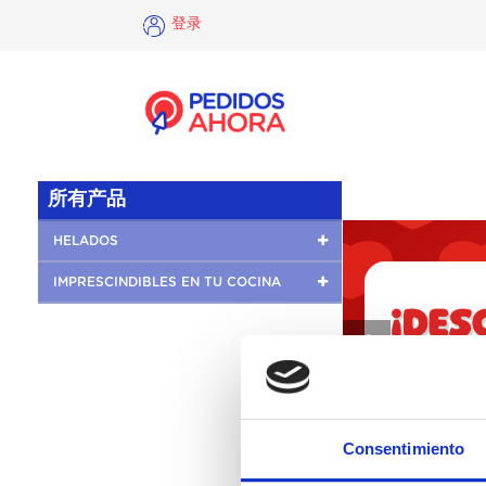
登录
×
登
录
所有产品
HELADOS
IMPRESCINDIBLES EN TU COCINA
❮
Consentimiento
没有这