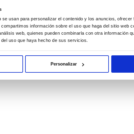
s
b se usan para personalizar el contenido y los anuncios, ofrecer
务
s, compartimos información sobre el uso que haga del sitio web 
 análisis web, quienes pueden combinarla con otra información q
r del uso que haya hecho de sus servicios.
NTAS FRECUENTES
Personalizar