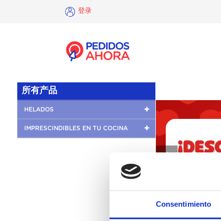
登录
×
登
录
所有产品
HELADOS
IMPRESCINDIBLES EN TU COCINA
❮
Consentimiento
没有这