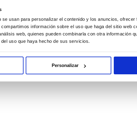
s
b se usan para personalizar el contenido y los anuncios, ofrecer
务
s, compartimos información sobre el uso que haga del sitio web 
 análisis web, quienes pueden combinarla con otra información q
r del uso que haya hecho de sus servicios.
NTAS FRECUENTES
Personalizar