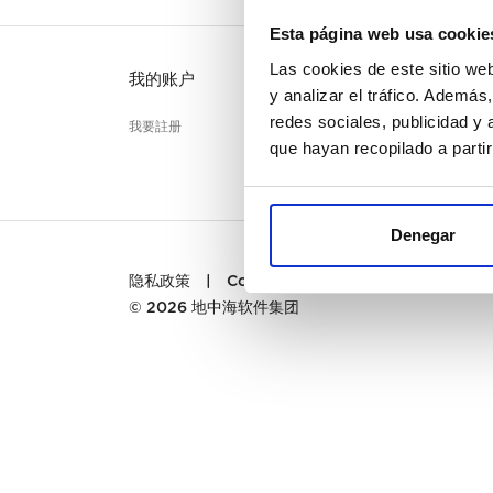
Esta página web usa cookie
Las cookies de este sitio we
我的账户
客户服
y analizar el tráfico. Ademá
redes sociales, publicidad y
我要註册
联系
que hayan recopilado a parti
PREGU
Denegar
隐私政策
|
Cookies
|
条款及细则
© 2026
地中海软件集团