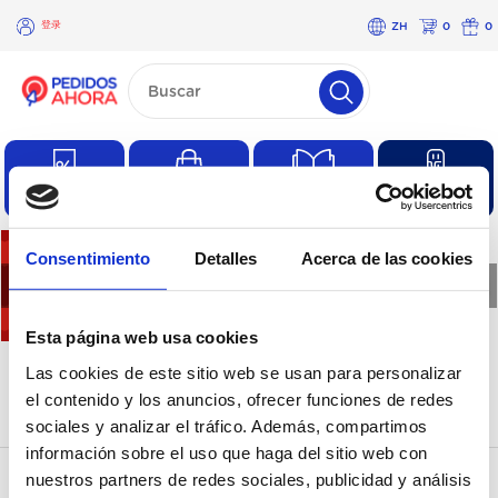
登录
ZH
0
0
×
登
录
优惠
常有的购物
产品目录
产品
Consentimiento
Detalles
Acerca de las cookies
❮
❯
Esta página web usa cookies
没有这一类的产品
Las cookies de este sitio web se usan para personalizar
el contenido y los anuncios, ofrecer funciones de redes
sociales y analizar el tráfico. Además, compartimos
información sobre el uso que haga del sitio web con
nuestros partners de redes sociales, publicidad y análisis