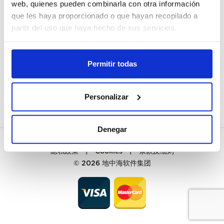
我的账户
web, quienes pueden combinarla con otra información
que les haya proporcionado o que hayan recopilado a
我要註册
partir del uso que haya hecho de sus servicios.
客户服务
Permitir todas
联系
PREGUNTAS FRECUENTES
Personalizar
Denegar
隐私政策
|
Cookies
|
条款及细则
© 2026
地中海软件集团