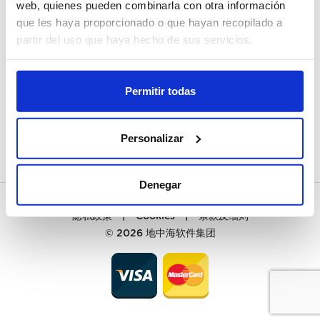
我的账户
web, quienes pueden combinarla con otra información
que les haya proporcionado o que hayan recopilado a
我要註册
partir del uso que haya hecho de sus servicios.
客户服务
Permitir todas
联系
PREGUNTAS FRECUENTES
Personalizar
Denegar
隐私政策
|
Cookies
|
条款及细则
© 2026
地中海软件集团