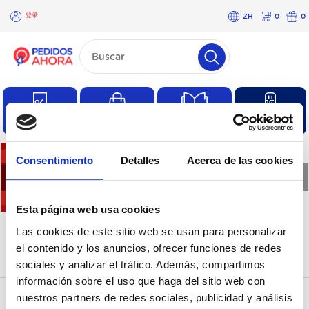
登录
ZH
0
0
×
登
录
优惠
常有的购物
产品目录
产品
Consentimiento
Detalles
Acerca de las cookies
❮
❯
Esta página web usa cookies
没有这一类的产品
Las cookies de este sitio web se usan para personalizar
el contenido y los anuncios, ofrecer funciones de redes
sociales y analizar el tráfico. Además, compartimos
información sobre el uso que haga del sitio web con
nuestros partners de redes sociales, publicidad y análisis