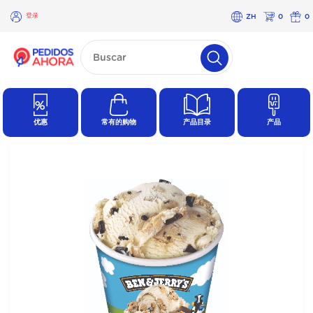
登录
ZH
0
0
×
登
录
优惠
常有的购物
产品目录
产品