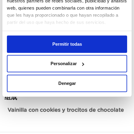
nuestros partners de redes sociales, publicidad y análisis
web, quienes pueden combinarla con otra información
Cajas
que les haya proporcionado o que hayan recopilado a
partir del uso que haya hecho de sus servicios.
我要註册
Permitir todas
没有现货，要叫货
见技术资料
Personalizar
Denegar
组成
Vainilla con cookies y trocitos de chocolate