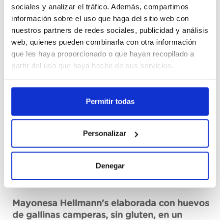
198x10ML
sociales y analizar el tráfico. Además, compartimos
información sobre el uso que haga del sitio web con
676823
nuestros partners de redes sociales, publicidad y análisis
web, quienes pueden combinarla con otra información
Cajas
que les haya proporcionado o que hayan recopilado a
partir del uso que haya hecho de sus servicios.
我要註册
Permitir todas
没有现货，要叫货
见技术资料
Personalizar
Denegar
组成
Mayonesa Hellmann's elaborada con huevos
de gallinas camperas, sin gluten, en un