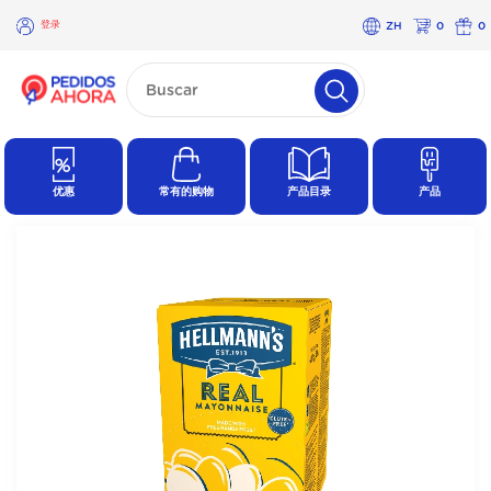
登录
ZH
0
0
×
登
录
优惠
常有的购物
产品目录
产品