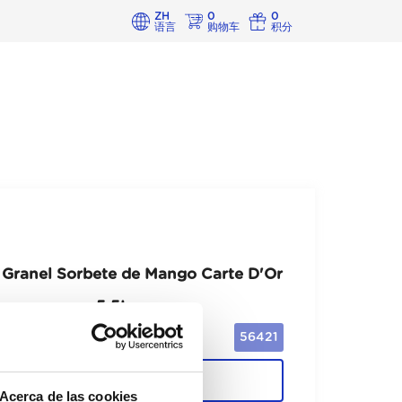
ZH
0
0
语言
购物车
积分
 Granel Sorbete de Mango Carte D'Or
5,5L
56421
Cajas
Acerca de las cookies