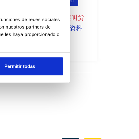
我要註册
没有现货，要叫货
 funciones de redes sociales
con nuestros partners de
见技术资料
ue les haya proporcionado o
Permitir todas