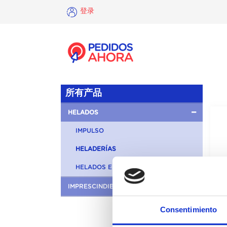
登录
×
登
录
所有产品
HELADOS
IMPULSO
HELADERÍAS
HELADOS EN CASA
IMPRESCINDIBLES EN TU COCINA
Consentimiento