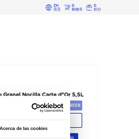
ZH
0
0
语言
购物车
积分
 Granel Nocilla Carte d"Or 5,5L
49559
Cajas
Acerca de las cookies