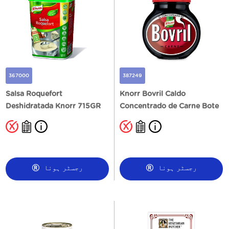
367000
387249
Salsa Roquefort
Knorr Bovril Caldo
Deshidratada Knorr 715GR
Concentrado de Carne Bote
500GR
رجسٹر ہونا
رجسٹر ہونا