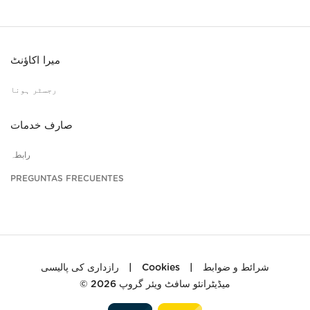
میرا اکاؤنٹ
رجسٹر ہونا
صارف خدمات
رابطہ
PREGUNTAS FRECUENTES
رازداری کی پالیسی
|
Cookies
|
شرائط و ضوابط
© 2026
میڈیٹرانئو سافٹ ویئر گروپ