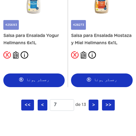
425693
428273
Salsa para Ensalada Yogur
Salsa para Ensalada Mostaza
Hellmanns 6x1L
y Miel Hellmanns 6x1L
رجسٹر ہونا
رجسٹر ہونا
<<
<
de 13
>
>>