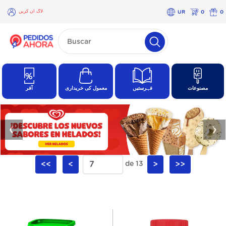
لاگ ان کریں
UR
0
0
×
لاگ
ان
کریں
مصنوعات
فہرستیں
معمول کی خریداری
آفر
❮
❯
<<
<
de 13
>
>>