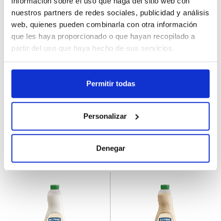
información sobre el uso que haga del sitio web con
nuestros partners de redes sociales, publicidad y análisis
web, quienes pueden combinarla con otra información
que les haya proporcionado o que hayan recopilado a
partir del uso que haya hecho de sus servicios.
415625
424572
Nuggets Veganos NoPollo
Salsa para Ensalada César
The Vegetarian Butcher
Hellmanns 6x1L
Permitir todas
6Ux180GR
Personalizar
رجسٹر ہونا
رجسٹر ہونا
Denegar