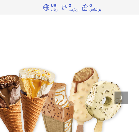
UR
0
0
پوائنٹس
ریڑھی
زبان
❯