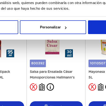
 análisis web, quienes pueden combinarla con otra información q
رجسٹر ہونا
رجسٹر 
r del uso que haya hecho de sus servicios.
Personalizar
800392
10110507
tipack
Salsa para Ensalada César
Mayonesa 
ML
Monoporciones Hellmann's
5L
50x30ML