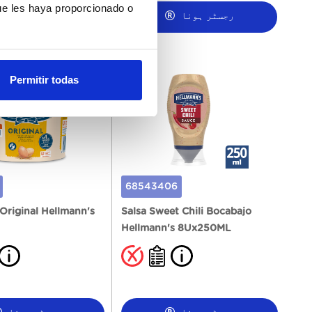
ue les haya proporcionado o
رجسٹر ہونا
رجسٹر ہونا
Permitir todas
68543406
Original Hellmann's
Salsa Sweet Chili Bocabajo
Hellmann's 8Ux250ML