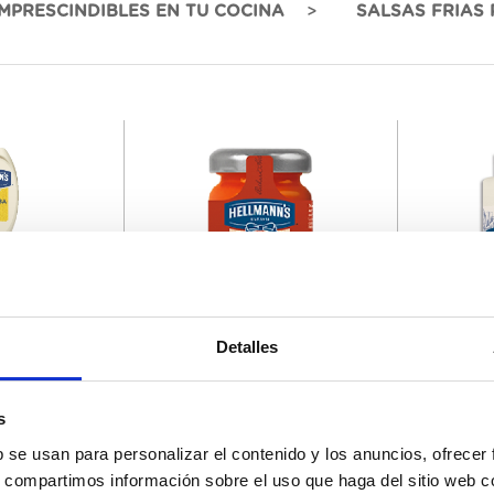
IMPRESCINDIBLES EN TU COCINA
SALSAS FRIAS 
486001
675657
Detalles
jo Hellmann's
Ketchup Mini Tarro Hellmann's
Salsa Del
37GR
s
b se usan para personalizar el contenido y los anuncios, ofrecer
s, compartimos información sobre el uso que haga del sitio web 