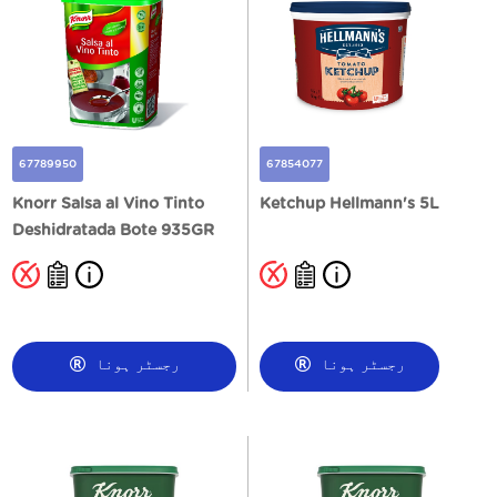
67789950
67854077
Knorr Salsa al Vino Tinto
Ketchup Hellmann's 5L
Deshidratada Bote 935GR
رجسٹر ہونا
رجسٹر ہونا