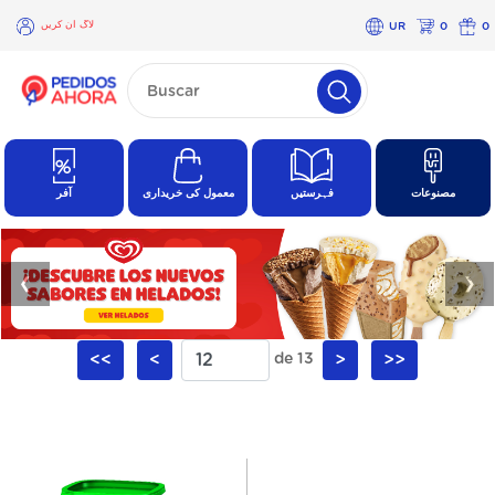
لاگ ان کریں
UR
0
0
×
لاگ
ان
کریں
مصنوعات
فہرستیں
معمول کی خریداری
آفر
❮
❯
<<
<
de 13
>
>>