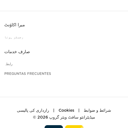
میرا اکاؤنٹ
رجسٹر ہونا
صارف خدمات
رابطہ
PREGUNTAS FRECUENTES
رازداری کی پالیسی
|
Cookies
|
شرائط و ضوابط
© 2026
میڈیٹرانئو سافٹ ویئر گروپ