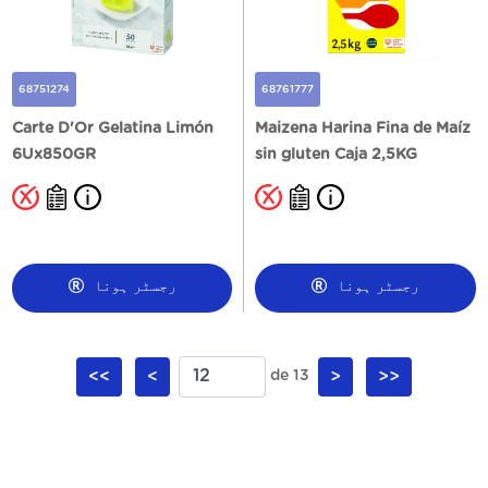
68751274
68761777
Carte D'Or Gelatina Limón
Maizena Harina Fina de Maíz
6Ux850GR
sin gluten Caja 2,5KG
رجسٹر ہونا
رجسٹر ہونا
<<
<
de 13
>
>>