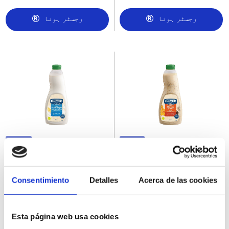
رجسٹر ہونا
رجسٹر ہونا
425693
428273
Salsa para Ensalada Yogur
Salsa para Ensalada Mostaza
Hellmanns 6x1L
y Miel Hellmanns 6x1L
Consentimiento
Detalles
Acerca de las cookies
Esta página web usa cookies