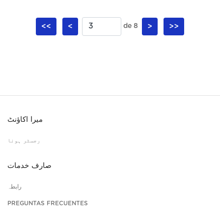
<<
<
de 8
>
>>
میرا اکاؤنٹ
رجسٹر ہونا
صارف خدمات
رابطہ
PREGUNTAS FRECUENTES