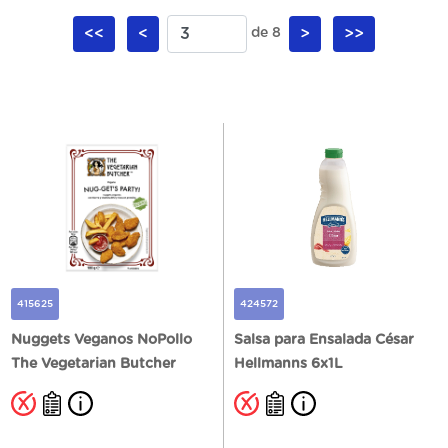
<<
<
de 8
>
>>
415625
424572
Nuggets Veganos NoPollo
Salsa para Ensalada César
The Vegetarian Butcher
Hellmanns 6x1L
6Ux180GR