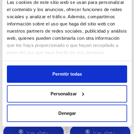
Las cookies de este sitio web se usan para personalizar
رجسٹر ہونا
رجسٹر ہونا
el contenido y los anuncios, ofrecer funciones de redes
sociales y analizar el tráfico. Además, compartimos
información sobre el uso que haga del sitio web con
nuestros partners de redes sociales, publicidad y análisis
web, quienes pueden combinarla con otra información
que les haya proporcionado o que hayan recopilado a
partir del uso que haya hecho de sus servicios.
Permitir todas
446556
446558
Chunks Veganos NoPollo
Carne Picada Vegana
Personalizar
The Vegetarian Butcher
NoCarne The Vegetarian
6Ux160GR
Butcher 6Ux200GR
Denegar
رجسٹر ہونا
رجسٹر ہونا