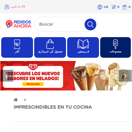
لاگ ان کریں
UR
0
0
×
لاگ
ان
کریں
مصنوعات
فہرستیں
معمول کی خریداری
آفر
❮
❯
IMPRESCINDIBLES EN TU COCINA