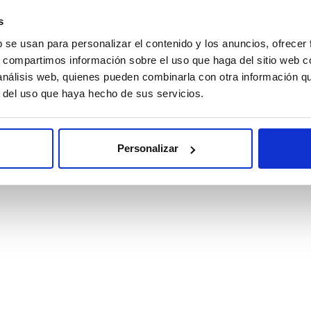
s
b se usan para personalizar el contenido y los anuncios, ofrecer
صارف 
s, compartimos información sobre el uso que haga del sitio web 
 análisis web, quienes pueden combinarla con otra información q
r del uso que haya hecho de sus servicios.
NTAS FRECUENTES
Personalizar