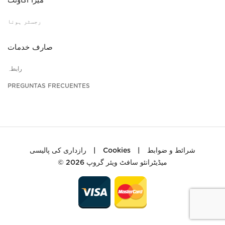
میرا اکاؤنٹ
رجسٹر ہونا
صارف خدمات
رابطہ
PREGUNTAS FRECUENTES
رازداری کی پالیسی
|
Cookies
|
شرائط و ضوابط
© 2026
میڈیٹرانئو سافٹ ویئر گروپ