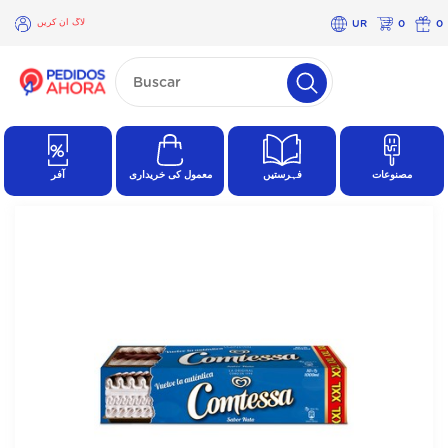
لاگ ان کریں
UR
0
0
×
لاگ
ان
کریں
مصنوعات
فہرستیں
معمول کی خریداری
آفر