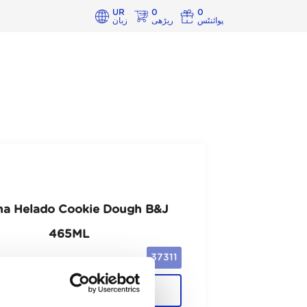
UR
0
0
پوائنٹس
ریڑھی
زبان
ina Helado Cookie Dough B&J
465ML
37311
Cajas