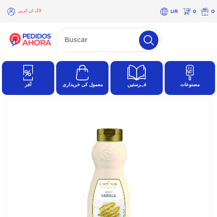
لاگ ان کریں
UR
0
0
×
لاگ
ان
کریں
مصنوعات
فہرستیں
معمول کی خریداری
آفر