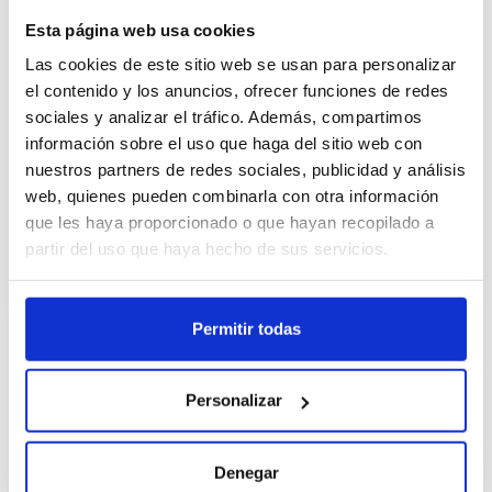
Cajas
Esta página web usa cookies
Las cookies de este sitio web se usan para personalizar
Unid.
el contenido y los anuncios, ofrecer funciones de redes
sociales y analizar el tráfico. Además, compartimos
رجسٹر ہونا
información sobre el uso que haga del sitio web con
nuestros partners de redes sociales, publicidad y análisis
web, quienes pueden combinarla con otra información
عدم دستیاب، ابھی فرمائش کریں
que les haya proporcionado o que hayan recopilado a
ڈیٹا شیٹ دیکھیں
partir del uso que haya hecho de sus servicios.
Permitir todas
تصریح
Personalizar
El Sirope Carte d'Or Vainilla, añade un toque
personal en la decoración de tus helados y
Denegar
postres. Su formato es en botella para un uso