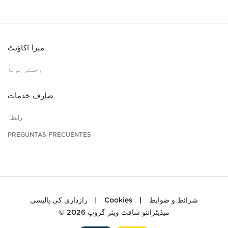
میرا اکاؤنٹ
رجسٹر ہونا
صارف خدمات
رابطہ
PREGUNTAS FRECUENTES
رازداری کی پالیسی
|
Cookies
|
شرائط و ضوابط
© 2026
میڈیٹرانئو سافٹ ویئر گروپ