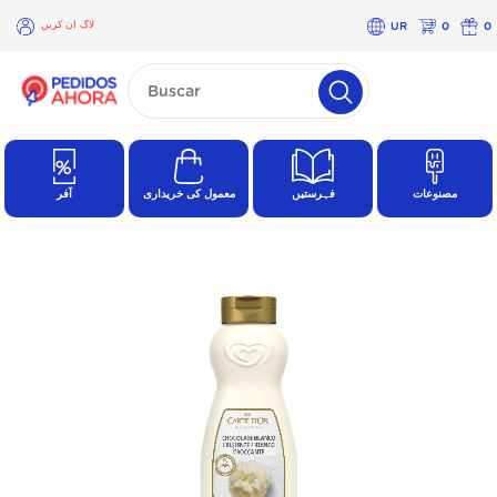
لاگ ان کریں
UR
0
0
×
لاگ
ان
کریں
مصنوعات
فہرستیں
معمول کی خریداری
آفر