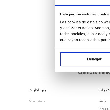
Esta página web usa cookie
Las cookies de este sitio we
y analizar el tráfico. Ademá
redes sociales, publicidad y
que hayan recopilado a parti
Denegar
تصریح
Cremoso helado
خدمات
میرا اکاؤنٹ
رابطہ
رجسٹر ہونا
PREGU