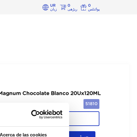
UR
0
0
پوائنٹس
ریڑھی
زبان
Magnum Chocolate Blanco 20Ux120ML
51810
Cajas
Acerca de las cookies