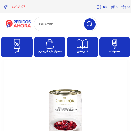
لاگ ان کریں
UR
0
0
×
لاگ
ان
کریں
مصنوعات
فہرستیں
معمول کی خریداری
آفر