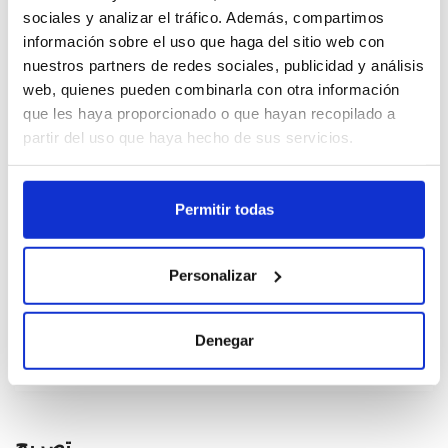
sociales y analizar el tráfico. Además, compartimos
1,7KG
información sobre el uso que haga del sitio web con
387275
nuestros partners de redes sociales, publicidad y análisis
web, quienes pueden combinarla con otra información
Cajas
que les haya proporcionado o que hayan recopilado a
partir del uso que haya hecho de sus servicios.
Kilos
Permitir todas
رجسٹر ہونا
Personalizar
عدم دستیاب، ابھی فرمائش کریں
ڈیٹا شیٹ دیکھیں
Denegar
تصریح