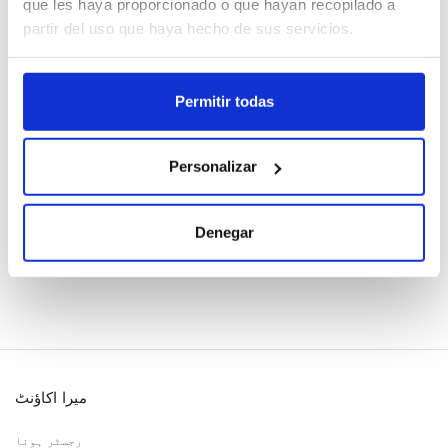
que les haya proporcionado o que hayan recopilado a
partir del uso que haya hecho de sus servicios.
Cajas
Permitir todas
رجسٹر ہونا
عدم دستیاب، ابھی فرمائش کریں
Personalizar
ڈیٹا شیٹ دیکھیں
Denegar
میرا اکاؤنٹ
رجسٹر ہونا