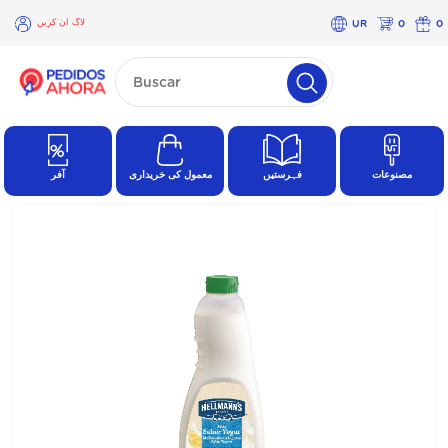
لاگ ان کریں
UR
0
0
×
لاگ
ان
کریں
مصنوعات
فہرستیں
معمول کی خریداری
آفر