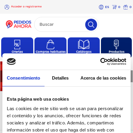
Acceder o registrarme
ES
0
0
×
Acceder o
registrarme
Ofertas
Compras habituales
Catálogos
Productos
❮
❯
Consentimiento
Detalles
Acerca de las cookies
No hay productos en esta
Esta página web usa cookies
categoría
Las cookies de este sitio web se usan para personalizar
el contenido y los anuncios, ofrecer funciones de redes
sociales y analizar el tráfico. Además, compartimos
información sobre el uso que haga del sitio web con