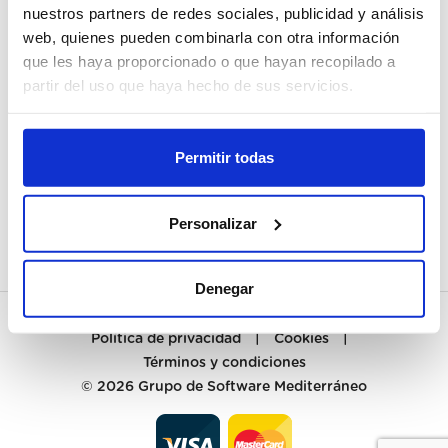
nuestros partners de redes sociales, publicidad y análisis
web, quienes pueden combinarla con otra información
MI CUENTA
que les haya proporcionado o que hayan recopilado a
REGISTRARME
partir del uso que haya hecho de sus servicios.
ATENCIÓN AL CLIENTE
Permitir todas
CONTACTO
PREGUNTAS FRECUENTES
Personalizar
Denegar
Política de privacidad
|
Cookies
|
Términos y condiciones
© 2026
Grupo de Software Mediterráneo