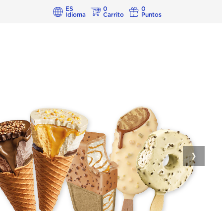
ES
0
0
Idioma
Carrito
Puntos
❯