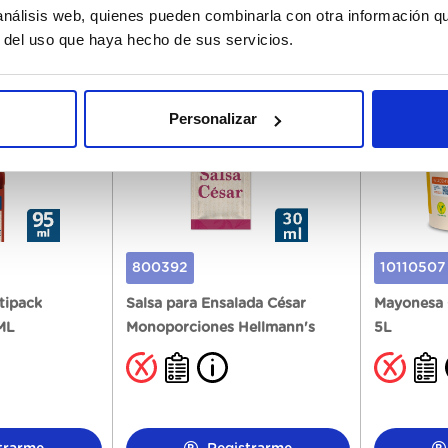
 análisis web, quienes pueden combinarla con otra información q
trarme
Registrarme
r del uso que haya hecho de sus servicios.
Personalizar
800392
10110507
tipack
Salsa para Ensalada César
Mayonesa 
ML
Monoporciones Hellmann's
5L
50x30ML