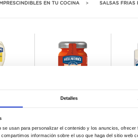
IMPRESCINDIBLES EN TU COCINA
SALSAS FRIAS 
486001
675657
Detalles
jo Hellmann's
Ketchup Mini Tarro Hellmann's
Salsa Del
37GR
s
b se usan para personalizar el contenido y los anuncios, ofrecer
s, compartimos información sobre el uso que haga del sitio web 