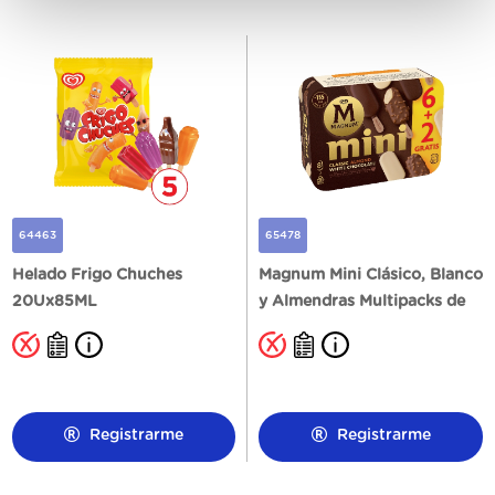
64463
65478
Helado Frigo Chuches
Magnum Mini Clásico, Blanco
20Ux85ML
y Almendras Multipacks de
6+2U
Registrarme
Registrarme