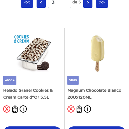
<<
<
de 5
>
>>
49564
51810
Helado Granel Cookies &
Magnum Chocolate Blanco
Cream Carte d"Or 5,5L
20Ux120ML