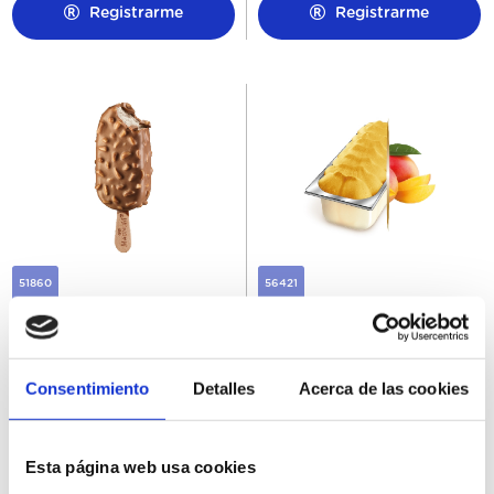
Registrarme
Registrarme
51860
56421
Magnum Almendras
Helado Granel Sorbete de
20Ux120ML
Mango Carte D'Or 5,5L
Consentimiento
Detalles
Acerca de las cookies
Esta página web usa cookies
Registrarme
Registrarme