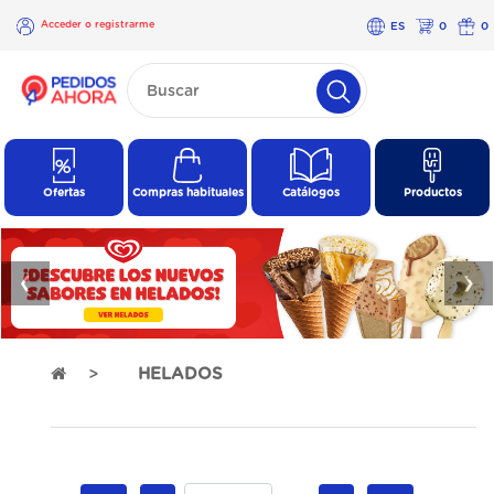
Acceder o registrarme
ES
0
0
×
Acceder o
registrarme
Ofertas
Compras habituales
Catálogos
Productos
❮
❯
HELADOS