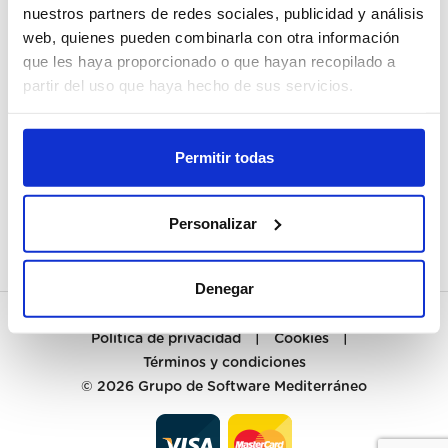
nuestros partners de redes sociales, publicidad y análisis
web, quienes pueden combinarla con otra información
MI CUENTA
que les haya proporcionado o que hayan recopilado a
REGISTRARME
partir del uso que haya hecho de sus servicios.
ATENCIÓN AL CLIENTE
Permitir todas
CONTACTO
PREGUNTAS FRECUENTES
Personalizar
Denegar
Política de privacidad
|
Cookies
|
Términos y condiciones
© 2026
Grupo de Software Mediterráneo