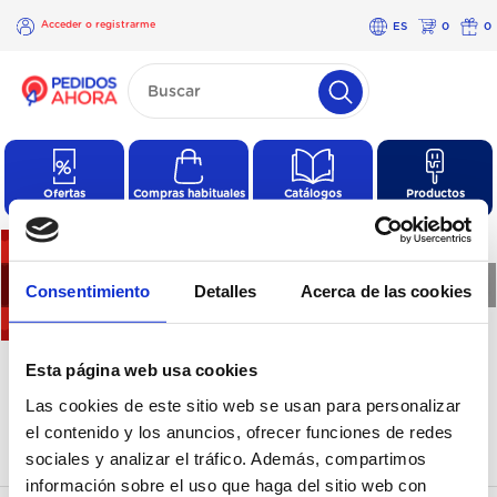
Acceder o registrarme
ES
0
0
×
Acceder o
registrarme
Ofertas
Compras habituales
Catálogos
Productos
❮
❯
Consentimiento
Detalles
Acerca de las cookies
No hay productos en esta
Esta página web usa cookies
categoría
Las cookies de este sitio web se usan para personalizar
el contenido y los anuncios, ofrecer funciones de redes
sociales y analizar el tráfico. Además, compartimos
información sobre el uso que haga del sitio web con