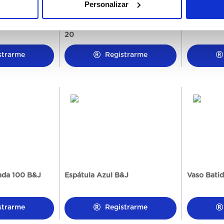
Personalizar
os Papel B&J
Cuchara Térmica Ben&Jerry's
Cucharill
20
strarme
Registrarme
lada 100 B&J
Espátula Azul B&J
Vaso Bati
strarme
Registrarme