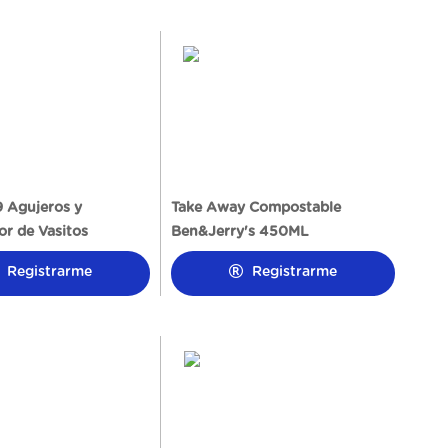
9 Agujeros y
Take Away Compostable
r de Vasitos
Ben&Jerry's 450ML
Registrarme
Registrarme