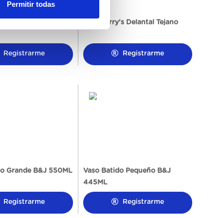
Permitir todas
a Madera B&J
Ben&Jerry's Delantal Tejano
Registrarme
Registrarme
do Grande B&J 550ML
Vaso Batido Pequeño B&J
445ML
Registrarme
Registrarme