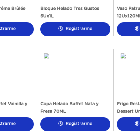
rême Brûlée
Bloque Helado Tres Gustos
Vaso Patru
6Ux1L
12Ux120M
strarme
Registrarme
et Vainilla y
Copa Helado Buffet Nata y
Frigo Res
Fresa 70ML
Dessert Un
strarme
Registrarme