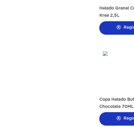
Helado Granel C
Krea 2,5L
Regi
Copa Helado Buff
Chocolate 70ML
Regi