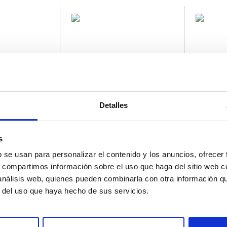
tido 50U
Tarrina 1 Bola B&J 100ML
Tarrina 2 
Detalles
strarme
Registrarme
s
b se usan para personalizar el contenido y los anuncios, ofrecer
s, compartimos información sobre el uso que haga del sitio web 
 análisis web, quienes pueden combinarla con otra información q
r del uso que haya hecho de sus servicios.