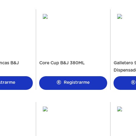
ancas B&J
Core Cup B&J 380ML
Galletero 
Dispensado
strarme
Registrarme