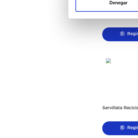
Denegar
Conos Cucuruch
Regi
Servilleta Recic
Regi