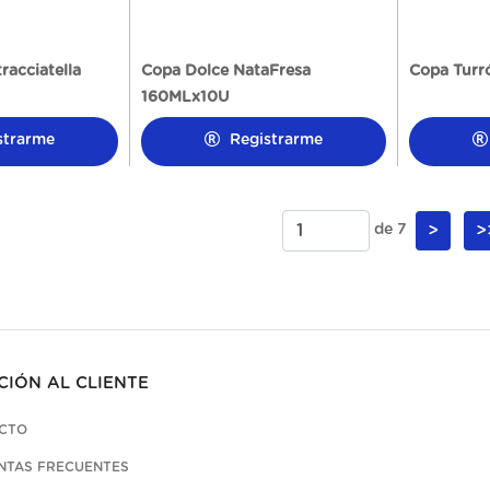
racciatella
Copa Dolce NataFresa
Copa Turr
160MLx10U
strarme
Registrarme
de 7
>
>
CIÓN AL CLIENTE
CTO
NTAS FRECUENTES