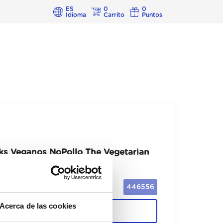
ES
0
0
Idioma
Carrito
Puntos
s Veganos NoPollo The Vegetarian
Butcher 6Ux160GR
446556
Acerca de las cookies
Cajas