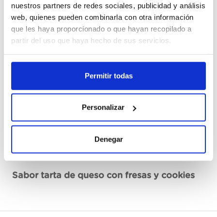
nuestros partners de redes sociales, publicidad y análisis
web, quienes pueden combinarla con otra información
Cajas
que les haya proporcionado o que hayan recopilado a
partir del uso que haya hecho de sus servicios.
Registrarme
Permitir todas
No disponible, solicita ahora
Ver ficha técnica
Personalizar
Denegar
Descripción
Sabor tarta de queso con fresas y cookies