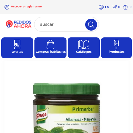
Acceder o registrarme
ES
0
0
×
Acceder o
registrarme
Ofertas
Compras habituales
Catálogos
Productos