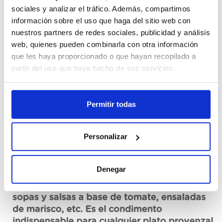
Cajas
sociales y analizar el tráfico. Además, compartimos
información sobre el uso que haga del sitio web con
nuestros partners de redes sociales, publicidad y análisis
Registrarme
web, quienes pueden combinarla con otra información
que les haya proporcionado o que hayan recopilado a
No disponible, solicita ahora
partir del uso que haya hecho de sus servicios.
Ver ficha técnica
Permitir todas
Personalizar
Descripción
Primerba de albahaca Knorr, con albahaca
Denegar
procedente de fuentes sostenibles y aceite
de girasol y aceite de nabina. Ideal para
sopas y salsas a base de tomate, ensaladas
de marisco, etc. Es el condimento
indispensable para cualquier plato provenzal