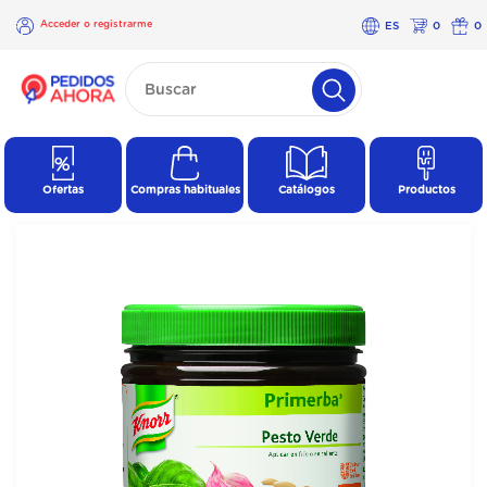
Acceder o registrarme
ES
0
0
×
Acceder o
registrarme
Ofertas
Compras habituales
Catálogos
Productos