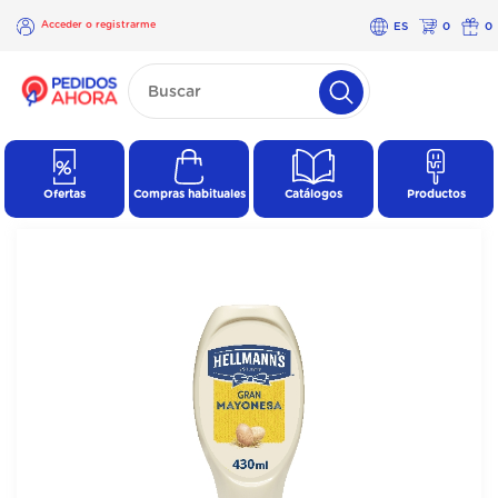
Acceder o registrarme
ES
0
0
×
Acceder o
registrarme
Ofertas
Compras habituales
Catálogos
Productos