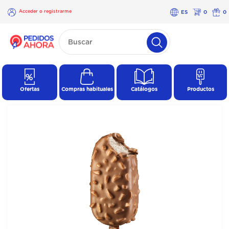
Acceder o registrarme
ES
0
0
×
Acceder o
registrarme
Ofertas
Compras habituales
Catálogos
Productos