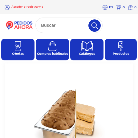
Acceder o registrarme
ES
0
0
×
Acceder o
registrarme
Ofertas
Compras habituales
Catálogos
Productos