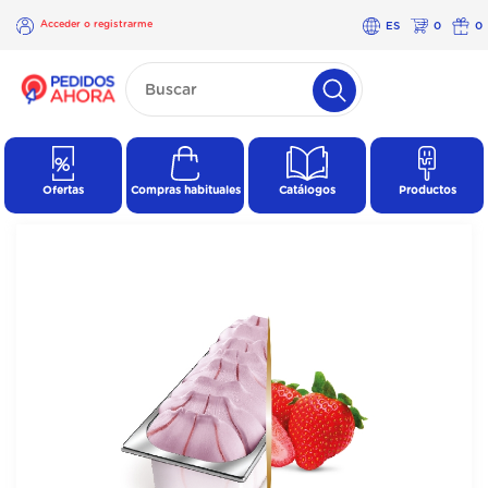
Acceder o registrarme
ES
0
0
×
Acceder o
registrarme
Ofertas
Compras habituales
Catálogos
Productos