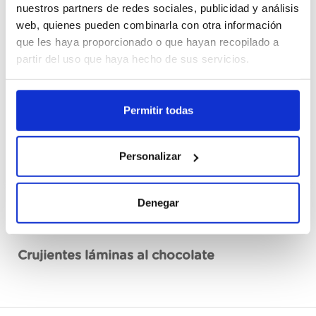
nuestros partners de redes sociales, publicidad y análisis
web, quienes pueden combinarla con otra información
Cajas
que les haya proporcionado o que hayan recopilado a
partir del uso que haya hecho de sus servicios.
Registrarme
Permitir todas
No disponible, solicita ahora
Ver ficha técnica
Personalizar
Denegar
Descripción
Crujientes láminas al chocolate