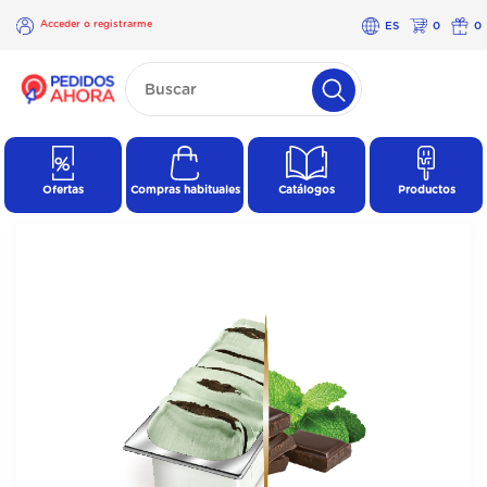
Acceder o registrarme
ES
0
0
×
Acceder o
registrarme
Ofertas
Compras habituales
Catálogos
Productos