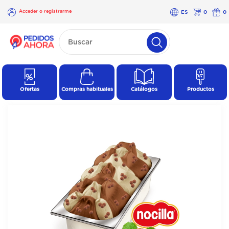
Acceder o registrarme
ES
0
0
×
Acceder o
registrarme
Ofertas
Compras habituales
Catálogos
Productos