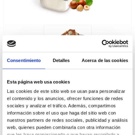
Consentimiento
Detalles
Acerca de las cookies
Esta página web usa cookies
Las cookies de este sitio web se usan para personalizar
el contenido y los anuncios, ofrecer funciones de redes
sociales y analizar el tráfico. Además, compartimos
Helado Granel Nocilla Carte d"Or 5,5L
información sobre el uso que haga del sitio web con
nuestros partners de redes sociales, publicidad y análisis
49559
web, quienes pueden combinarla con otra información
que les haya proporcionado o que hayan recopilado a