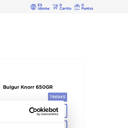
ES
0
0
Idioma
Carrito
Puntos
Bulgur Knorr 650GR
766945
Cajas
Unid.