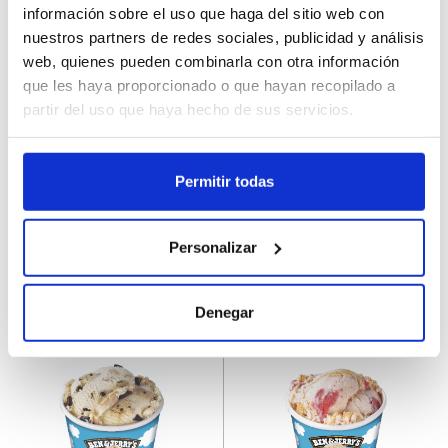
información sobre el uso que haga del sitio web con
nuestros partners de redes sociales, publicidad y análisis
web, quienes pueden combinarla con otra información
que les haya proporcionado o que hayan recopilado a
37071
37296
partir del uso que haya hecho de sus servicios.
Tarrina Helado Chocolate
Tarrina Helado Chunky
Fudge Brownie B&J 465ML
Monkey B&J 465ML
Permitir todas
Personalizar
Registra
Registra
Denegar