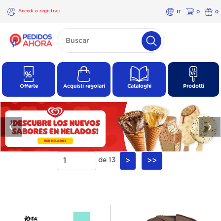
Accedi o registrati
IT
0
0
×
Accedi o
registrati
Offerte
Acquisti regolari
Cataloghi
Prodotti
❮
❯
de 13
>
>>