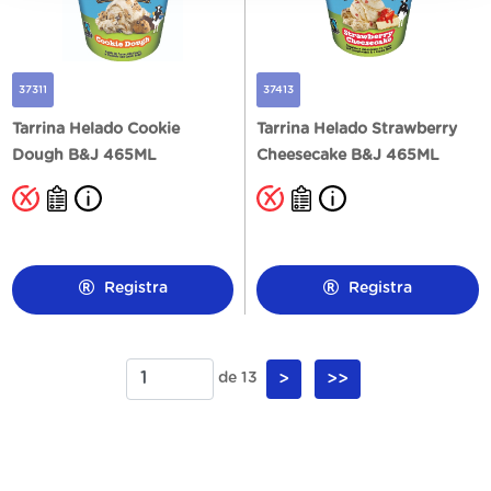
37311
37413
Tarrina Helado Cookie
Tarrina Helado Strawberry
Dough B&J 465ML
Cheesecake B&J 465ML
Registra
Registra
de 13
>
>>