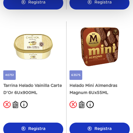
Registra
Registra
40751
63575
Tarrina Helado Vainilla Carte
Helado Mini Almendras
D'Or 6Ux900ML
Magnum 6Ux55ML
Registra
Registra