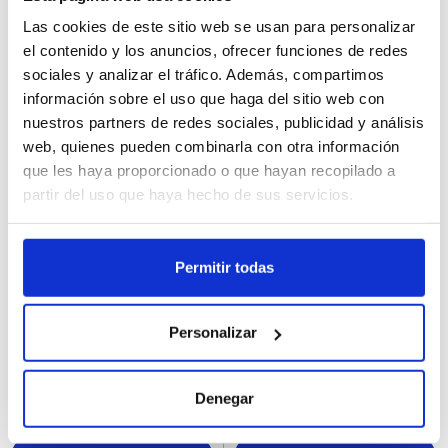
Las cookies de este sitio web se usan para personalizar
Registra
Registra
el contenido y los anuncios, ofrecer funciones de redes
sociales y analizar el tráfico. Además, compartimos
información sobre el uso que haga del sitio web con
nuestros partners de redes sociales, publicidad y análisis
web, quienes pueden combinarla con otra información
que les haya proporcionado o que hayan recopilado a
partir del uso que haya hecho de sus servicios.
Permitir todas
37311
37413
Tarrina Helado Cookie
Tarrina Helado Strawberry
Personalizar
Dough B&J 465ML
Cheesecake B&J 465ML
Denegar