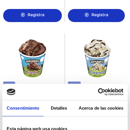
Registra
Registra
37071
37296
Tarrina Helado Chocolate
Tarrina Helado Chunky
Fudge Brownie B&J 465ML
Monkey B&J 465ML
Consentimiento
Detalles
Acerca de las cookies
Esta página web usa cookies