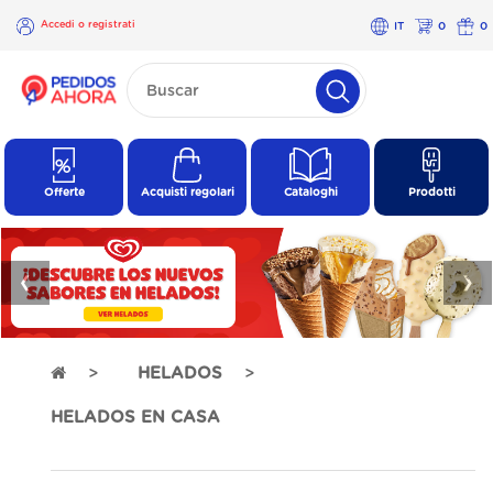
Accedi o registrati
IT
0
0
×
Accedi o
registrati
Offerte
Acquisti regolari
Cataloghi
Prodotti
❮
❯
HELADOS
HELADOS EN CASA