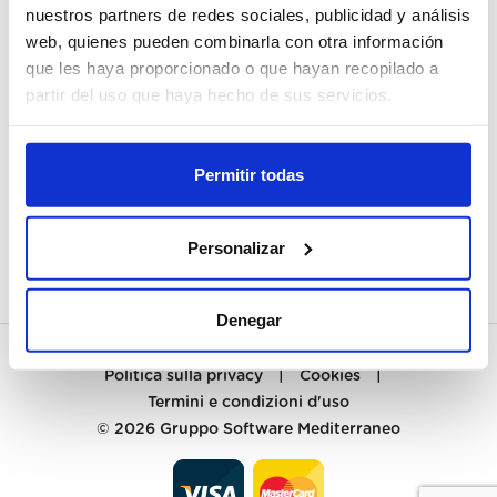
nuestros partners de redes sociales, publicidad y análisis
web, quienes pueden combinarla con otra información
IL MIO CONTO
que les haya proporcionado o que hayan recopilado a
REGISTRA
partir del uso que haya hecho de sus servicios.
SERVIZIO CLIENTI
Permitir todas
CONTATTA
PREGUNTAS FRECUENTES
Personalizar
Denegar
Politica sulla privacy
|
Cookies
|
Termini e condizioni d'uso
© 2026
Gruppo Software Mediterraneo