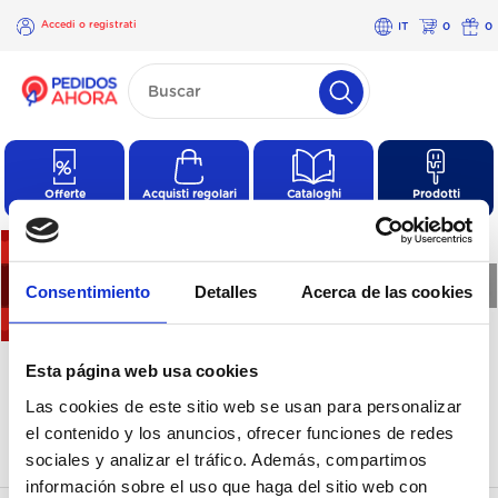
Accedi o registrati
IT
0
0
×
Accedi o
registrati
Offerte
Acquisti regolari
Cataloghi
Prodotti
❮
❯
Consentimiento
Detalles
Acerca de las cookies
Non ci sono prodotti in
Esta página web usa cookies
questa categoria
Las cookies de este sitio web se usan para personalizar
el contenido y los anuncios, ofrecer funciones de redes
sociales y analizar el tráfico. Además, compartimos
información sobre el uso que haga del sitio web con