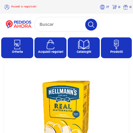
Accedi o registrati
IT
0
0
×
Accedi o
registrati
Offerte
Acquisti regolari
Cataloghi
Prodotti