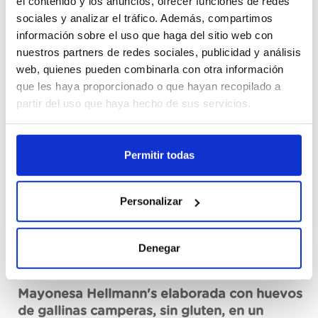
el contenido y los anuncios, ofrecer funciones de redes
198x10ML
sociales y analizar el tráfico. Además, compartimos
676823
información sobre el uso que haga del sitio web con
nuestros partners de redes sociales, publicidad y análisis
Cajas
web, quienes pueden combinarla con otra información
que les haya proporcionado o que hayan recopilado a
partir del uso que haya hecho de sus servicios.
Registra
Non in stock, ordina ora
Permitir todas
Vedi scheda tecnica
Personalizar
Denegar
Descrizione
Mayonesa Hellmann's elaborada con huevos
de gallinas camperas, sin gluten, en un