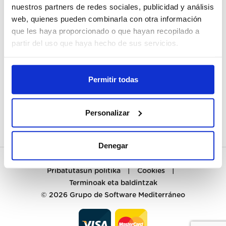
nuestros partners de redes sociales, publicidad y análisis
web, quienes pueden combinarla con otra información
NIRE KONTUA
que les haya proporcionado o que hayan recopilado a
ERREGISTRATU
partir del uso que haya hecho de sus servicios.
BEZEROENTZAKO ARRETA
Permitir todas
KONTAKTUA
PREGUNTAS FRECUENTES
Personalizar
Denegar
Pribatutasun politika
|
Cookies
|
Terminoak eta baldintzak
© 2026
Grupo de Software Mediterráneo