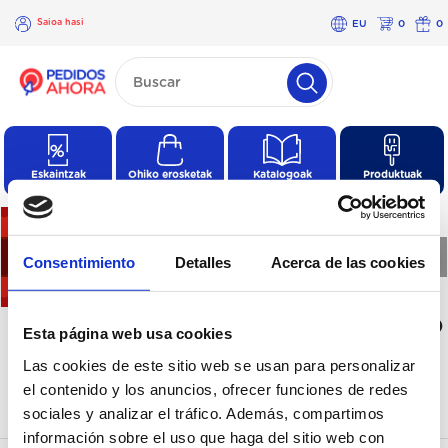
Saioa hasi
EU
0
0
×
Saioa
hasi
Eskaintzak
Ohiko erosketak
Katalogoak
Produktuak
❮
❯
Consentimiento
Detalles
Acerca de las cookies
Kategoria honetan ez dago
Esta página web usa cookies
produkturik
Las cookies de este sitio web se usan para personalizar
el contenido y los anuncios, ofrecer funciones de redes
sociales y analizar el tráfico. Además, compartimos
información sobre el uso que haga del sitio web con