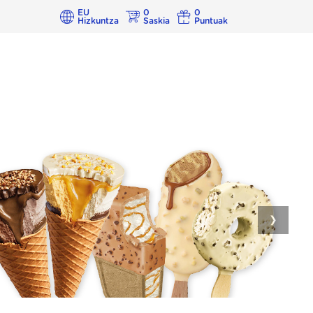
EU
0
0
Hizkuntza
Saskia
Puntuak
❯