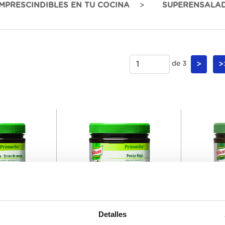
IMPRESCINDIBLES EN TU COCINA
SUPERENSALAD
de 3
>
>
151443
250101
Detalles
e Finas
Primerba de Pesto Rojo Knorr
Primerba 