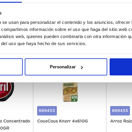
 340GR
340GR
340GR
s
b se usan para personalizar el contenido y los anuncios, ofrecer
s, compartimos información sobre el uso que haga del sitio web 
 análisis web, quienes pueden combinarla con otra información q
stratu
Erregistratu
r del uso que haya hecho de sus servicios.
Personalizar
669453
669455
do Concentrado
CousCous Knorr 4x610G
Arroz Roj
00GR