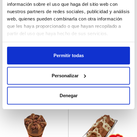
información sobre el uso que haga del sitio web con
nuestros partners de redes sociales, publicidad y análisis
web, quienes pueden combinarla con otra información
que les haya proporcionado o que hayan recopilado a
48054
49509
partir del uso que haya hecho de sus servicios.
Magnum Double Gold
Cornetto Nocilla XXL
Caramel Billionaire
24Ux140ML
Permitir todas
20Ux85ML
Personalizar
Erregistratu
Erregistratu
Denegar