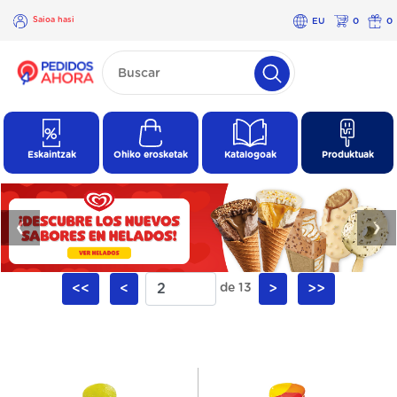
Saioa hasi
EU
0
0
×
Saioa
hasi
Eskaintzak
Ohiko erosketak
Katalogoak
Produktuak
❮
❯
<<
<
de 13
>
>>