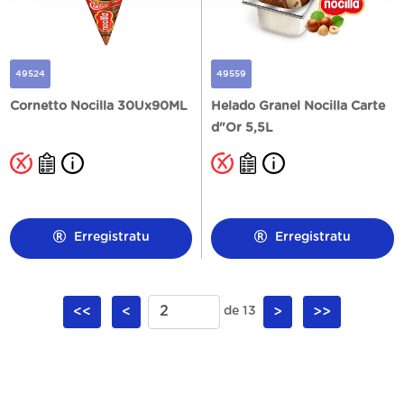
49524
49559
Cornetto Nocilla 30Ux90ML
Helado Granel Nocilla Carte
d"Or 5,5L
Erregistratu
Erregistratu
<<
<
de 13
>
>>