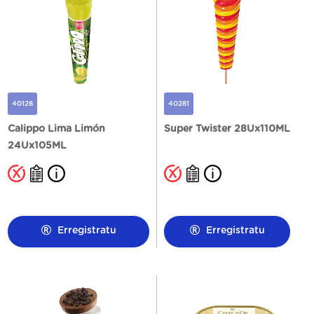
40128
40281
Calippo Lima Limón
Super Twister 28Ux110ML
24Ux105ML
Erregistratu
Erregistratu