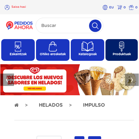
Saioa hasi
EU
0
0
×
Saioa
hasi
Eskaintzak
Ohiko erosketak
Katalogoak
Produktuak
❮
❯
HELADOS
IMPULSO