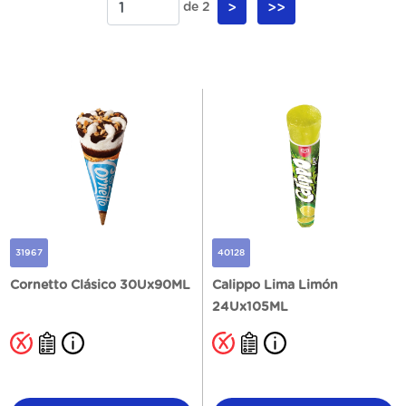
de 2
>
>>
31967
40128
Cornetto Clásico 30Ux90ML
Calippo Lima Limón
24Ux105ML