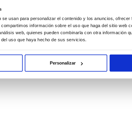
s
b se usan para personalizar el contenido y los anuncios, ofrecer
ROENTZAKO ARRETA
s, compartimos información sobre el uso que haga del sitio web 
 análisis web, quienes pueden combinarla con otra información q
KTUA
r del uso que haya hecho de sus servicios.
NTAS FRECUENTES
Personalizar