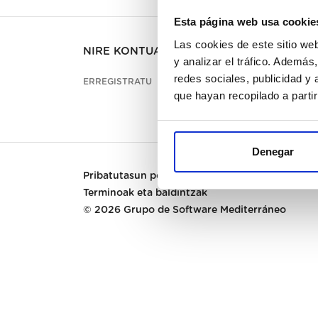
Esta página web usa cookie
Las cookies de este sitio we
NIRE KONTUA
BEZE
y analizar el tráfico. Ademá
redes sociales, publicidad y
ERREGISTRATU
KONTA
que hayan recopilado a parti
PREGU
Denegar
Pribatutasun politika
|
Cookies
|
Terminoak eta baldintzak
© 2026
Grupo de Software Mediterráneo