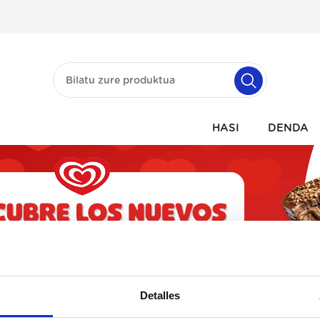
HASI
DENDA
Detalles
ria honetan ez dago produktu