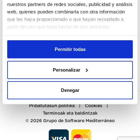
nuestros partners de redes sociales, publicidad y análisis
web, quienes pueden combinarla con otra información
NIRE KONTUA
que les haya proporcionado o que hayan recopilado a
ERREGISTRATU
partir del uso que haya hecho de sus servicios.
BEZEROENTZAKO ARRETA
Permitir todas
KONTAKTUA
PREGUNTAS FRECUENTES
Personalizar
Denegar
Pribatutasun politika
|
Cookies
|
Terminoak eta baldintzak
© 2026
Grupo de Software Mediterráneo