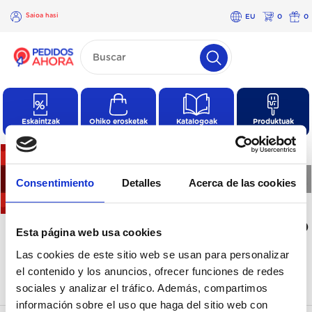
Saioa hasi
EU
0
0
×
Saioa
hasi
Eskaintzak
Ohiko erosketak
Katalogoak
Produktuak
❮
❯
Consentimiento
Detalles
Acerca de las cookies
Kategoria honetan ez dago
Esta página web usa cookies
produkturik
Las cookies de este sitio web se usan para personalizar
el contenido y los anuncios, ofrecer funciones de redes
sociales y analizar el tráfico. Además, compartimos
información sobre el uso que haga del sitio web con