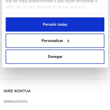
que les haya proporcionado o que hayan recopilado a
Cajas
partir del uso que haya hecho de sus servicios.
Erregistratu
Permitir todas
Ez dago eskuragarri, eskatu orain
Fitxa teknikoa ikusi
Personalizar
Denegar
NIRE KONTUA
ERREGISTRATU