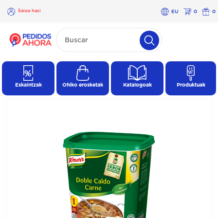
Saioa hasi
EU
0
0
×
Saioa
hasi
Eskaintzak
Ohiko erosketak
Katalogoak
Produktuak